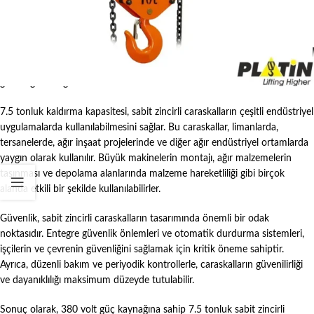
Sabit zincirli caraskallar, sağlam ve dayanıklı yapılarıyla bilinirler. Yüksek
kaliteli çelikten imal edilen zincirler, ağır yüklerin güvenli bir şekilde
kaldırılmasını sağlar. 380 volt güç kaynağı, caraskalların sürekli ve istikrarlı
bir şekilde çalışmasını sağlayarak yüksek performanslı operasyonlar için
gerekli gücü sağlar.
7.5 tonluk kaldırma kapasitesi, sabit zincirli caraskalların çeşitli endüstriyel
uygulamalarda kullanılabilmesini sağlar. Bu caraskallar, limanlarda,
tersanelerde, ağır inşaat projelerinde ve diğer ağır endüstriyel ortamlarda
yaygın olarak kullanılır. Büyük makinelerin montajı, ağır malzemelerin
taşınması ve depolama alanlarında malzeme hareketliliği gibi birçok
alanda etkili bir şekilde kullanılabilirler.
Güvenlik, sabit zincirli caraskalların tasarımında önemli bir odak
noktasıdır. Entegre güvenlik önlemleri ve otomatik durdurma sistemleri,
işçilerin ve çevrenin güvenliğini sağlamak için kritik öneme sahiptir.
Ayrıca, düzenli bakım ve periyodik kontrollerle, caraskalların güvenilirliği
ve dayanıklılığı maksimum düzeyde tutulabilir.
Sonuç olarak, 380 volt güç kaynağına sahip 7.5 tonluk sabit zincirli