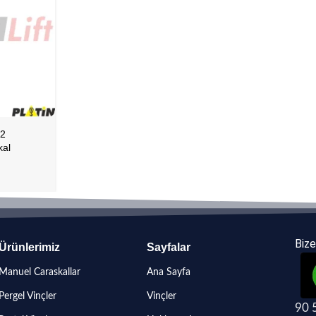
 2
kal
Bize
Ürünlerimiz
Sayfalar
Manuel Caraskallar
Ana Sayfa
Pergel Vinçler
Vinçler
90 