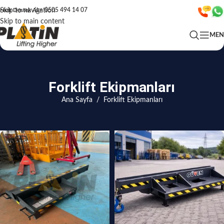
Skip to navigation
Hızlı Destek Alın
0505 494 14 07
Skip to main content
ME
Forklift Ekipmanları
Ana Sayfa
/
Forklift Ekipmanları