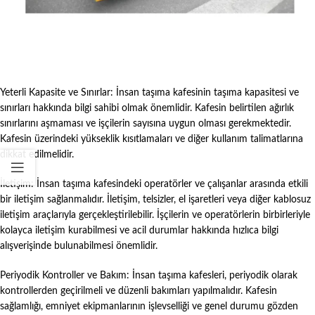
Doğru Montaj ve Kurulum: İnsan taşıma kafesleri, kullanılacak makineye
doğru şekilde monte edilmeli ve kurulmalıdır. Üreticinin talimatlarına
uygun olarak montaj ve kurulum yapılmalı ve kafesin sağlam bir şekilde
sabitlenmesi sağlanmalıdır.
Yeterli Kapasite ve Sınırlar: İnsan taşıma kafesinin taşıma kapasitesi ve
sınırları hakkında bilgi sahibi olmak önemlidir. Kafesin belirtilen ağırlık
sınırlarını aşmaması ve işçilerin sayısına uygun olması gerekmektedir.
Kafesin üzerindeki yükseklik kısıtlamaları ve diğer kullanım talimatlarına
dikkat edilmelidir.
İletişim: İnsan taşıma kafesindeki operatörler ve çalışanlar arasında etkili
bir iletişim sağlanmalıdır. İletişim, telsizler, el işaretleri veya diğer kablosuz
iletişim araçlarıyla gerçekleştirilebilir. İşçilerin ve operatörlerin birbirleriyle
kolayca iletişim kurabilmesi ve acil durumlar hakkında hızlıca bilgi
alışverişinde bulunabilmesi önemlidir.
Periyodik Kontroller ve Bakım: İnsan taşıma kafesleri, periyodik olarak
kontrollerden geçirilmeli ve düzenli bakımları yapılmalıdır. Kafesin
sağlamlığı, emniyet ekipmanlarının işlevselliği ve genel durumu gözden