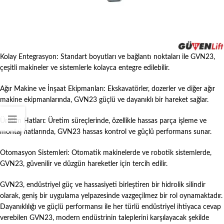
zorlu çalışma koşullarına karşı mükemmel bir direnç gösterir.
Hassas Kontrol: GVN23, hassas hareket kontrolü sağlar, bu da ince ayar
gerektiren işlemlerde büyük önem taşır.
Kolay Entegrasyon: Standart boyutları ve bağlantı noktaları ile GVN23,
çeşitli makineler ve sistemlerle kolayca entegre edilebilir.
Ağır Makine ve İnşaat Ekipmanları: Ekskavatörler, dozerler ve diğer ağır
makine ekipmanlarında, GVN23 güçlü ve dayanıklı bir hareket sağlar.
Üretim Hatları: Üretim süreçlerinde, özellikle hassas parça işleme ve
montaj hatlarında, GVN23 hassas kontrol ve güçlü performans sunar.
Otomasyon Sistemleri: Otomatik makinelerde ve robotik sistemlerde,
GVN23, güvenilir ve düzgün hareketler için tercih edilir.
GVN23, endüstriyel güç ve hassasiyeti birleştiren bir hidrolik silindir
olarak, geniş bir uygulama yelpazesinde vazgeçilmez bir rol oynamaktadır.
Dayanıklılığı ve güçlü performansı ile her türlü endüstriyel ihtiyaca cevap
verebilen GVN23, modern endüstrinin taleplerini karşılayacak şekilde