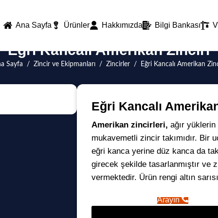
Ana Sayfa
Ürünler
Hakkımızda
Bilgi Bankası
V
Eğri Kancalı Amerikan Zinciri
a Sayfa
/
Zincir ve Ekipmanları
/
Zincirler
/
Eğri Kancalı Amerikan Zinc
Eğri Kancalı Amerikan
Amerikan zincirleri,
ağır yüklerin
mukavemetli zincir takımıdır. Bir uc
eğri kanca yerine düz kanca da takı
girecek şekilde tasarlanmıştır ve 
vermektedir. Ürün rengi altın sarısıd
Arayın