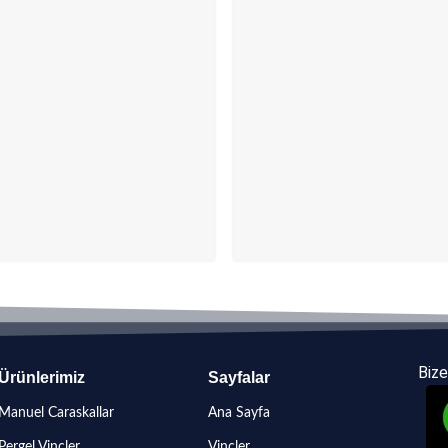
Bize
Ürünlerimiz
Sayfalar
Manuel Caraskallar
Ana Sayfa
Pergel Vinçler
Vinçler