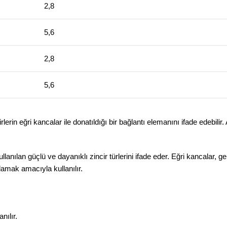
2,8
5,6
2,8
5,6
irlerin eğri kancalar ile donatıldığı bir bağlantı elemanını ifade edebili
lanılan güçlü ve dayanıklı zincir türlerini ifade eder. Eğri kancalar, 
lamak amacıyla kullanılır.
nılır.