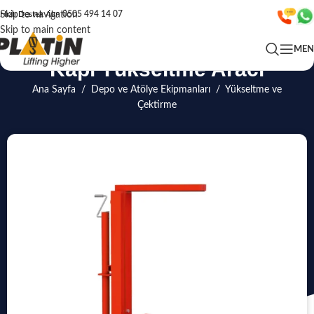
Skip to navigation
Hızlı Destek Alın
0505 494 14 07
Skip to main content
ME
Kapı Yükseltme Aracı
Ana Sayfa
/
Depo ve Atölye Ekipmanları
/
Yükseltme ve
Çektirme