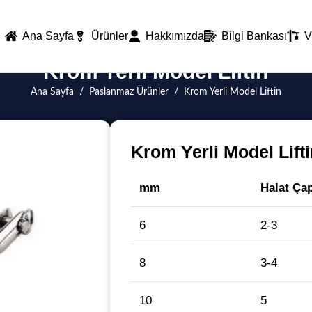
Ana Sayfa
Ürünler
Hakkımızda
Bilgi Bankası
V
Krom Yerli Model Liftin
Ana Sayfa
/
Paslanmaz Ürünler
/
Krom Yerli Model Liftin
Krom Yerli Model Lifti
mm
Halat Ça
6
2-3
8
3-4
10
5