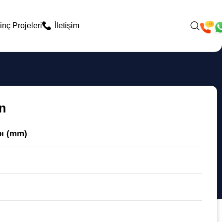
inç Projeleri
İletişim
n
pı (mm)