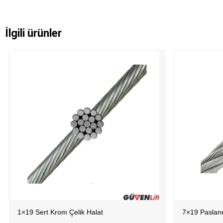
İlgili ürünler
1×19 Sert Krom Çelik Halat
7×19 Paslan