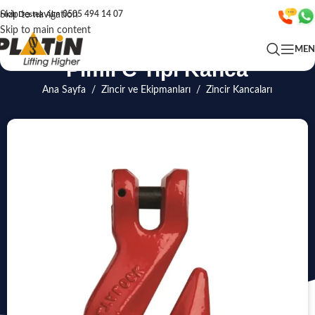
Skip to navigation
Hızlı Destek Alın
0505 494 14 07
Skip to main content
ME
Pimli C Tipi Kanca
Ana Sayfa
/
Zincir ve Ekipmanları
/
Zincir Kancaları