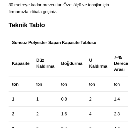
30 metreye kadar mevcuttur. Özel ölçü ve tonajlar için
firmamızla irtibata geçiniz.
Teknik Tablo
Sonsuz Polyester Sapan Kapasite Tablosu
7-45
Düz
U
Kapasite
Boğdurma
Derece
Kaldırma
Kaldırma
Arası
ton
ton
ton
ton
ton
1
1
0,8
2
1,4
2
2
1,6
4
2,8