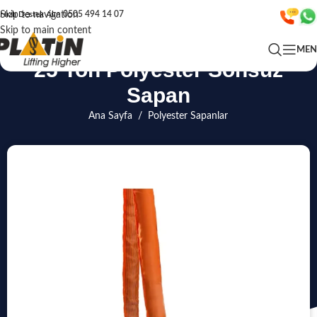
Skip to navigation
Hızlı Destek Alın
0505 494 14 07
Skip to main content
ME
25 Ton Polyester Sonsuz
Sapan
Ana Sayfa
/
Polyester Sapanlar