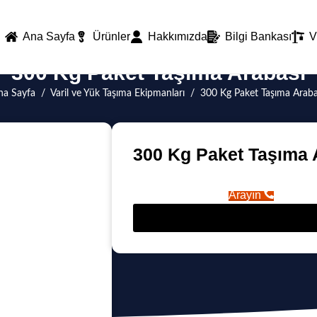
Ana Sayfa
Ürünler
Hakkımızda
Bilgi Bankası
V
300 Kg Paket Taşıma Arabası
na Sayfa
/
Varil ve Yük Taşıma Ekipmanları
/
300 Kg Paket Taşıma Araba
300 Kg Paket Taşıma 
Arayın