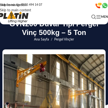
Skip to navigation
Hızlı Destek Alın
0505 494 14 07
Skip to main content
ME
GVN200 Duvar Tipi Pergel
Vinç 500kg – 5 Ton
Ana Sayfa
/
Pergel Vinçler