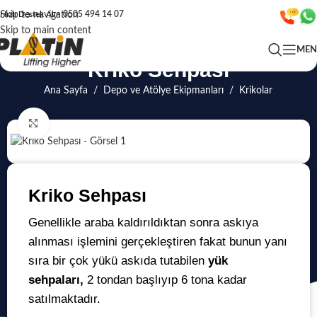
Skip to navigation
Hızlı Destek Alın
0505 494 14 07
Skip to main content
ME
Kriko Sehpası
Ana Sayfa
/
Depo ve Atölye Ekipmanları
/
Krikolar
Click to enlarge
Kriko Sehpası
Genellikle araba kaldırıldıktan sonra askıya
alınması işlemini gerçekleştiren fakat bunun yanı
sıra bir çok yükü askıda tutabilen
yük
sehpaları,
2 tondan başlıyıp 6 tona kadar
satılmaktadır.