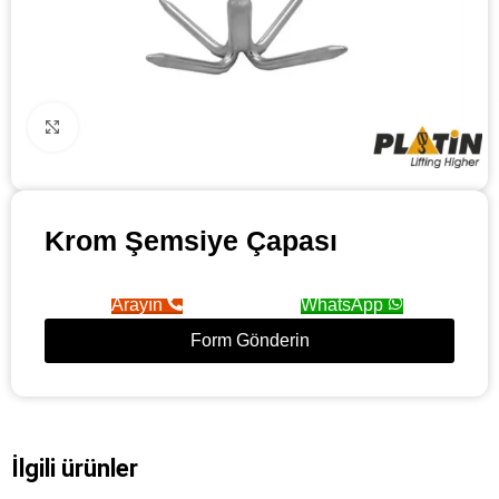
Click to enlarge
Krom Şemsiye Çapası
Arayın
WhatsApp
Form Gönderin
İlgili ürünler