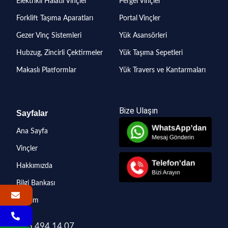
Elektrikli Halatlı Vinçler
Pergel Vinçler
Forklift Taşıma Aparatları
Portal Vinçler
Gezer Vinç Sistemleri
Yük Asansörleri
Hubzug, Zincirli Çektirmeler
Yük Taşıma Sepetleri
Makaslı Platformlar
Yük Travers ve Kantarmaları
Bize Ulaşın
Sayfalar
Ana Sayfa
Vinçler
Hakkımızda
Bilgi Bankası
İletişim
90 505 494 14 07