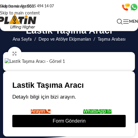
Skip to navigation
Hızlı Destek Alın
0505 494 14 07
Skip to main content
ME
Lastik Taşıma Aracı
Ana Sayfa
/
Depo ve Atölye Ekipmanları
/
Taşıma Arabası
Click to enlarge
Lastik Taşıma Aracı
Detaylı bilgi için bizi arayın.
Arayın
WhatsApp
Form Gönderin