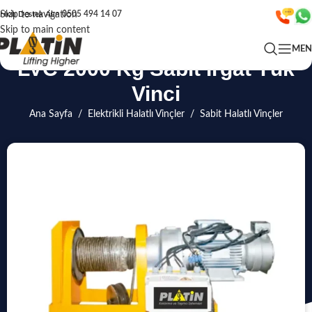
Skip to navigation
Hızlı Destek Alın
0505 494 14 07
Skip to main content
ME
LVC 2000 Kg Sabit Irgat Yük
Vinci
Ana Sayfa
/
Elektrikli Halatlı Vinçler
/
Sabit Halatlı Vinçler