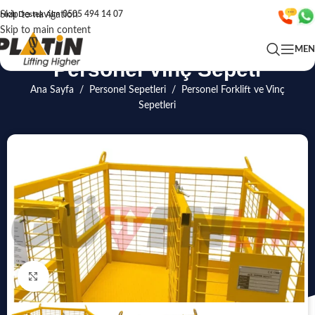
Skip to navigation
Hızlı Destek Alın
0505 494 14 07
Skip to main content
ME
Personel Vinç Sepeti
Ana Sayfa
/
Personel Sepetleri
/
Personel Forklift ve Vinç
Sepetleri
Click to enlarge