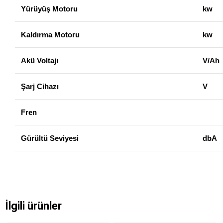
Yürüyüş Motoru
kw
Kaldırma Motoru
kw
Akü Voltajı
V/Ah
Şarj Cihazı
V
Fren
Gürültü Seviyesi
dbA
İlgili ürünler