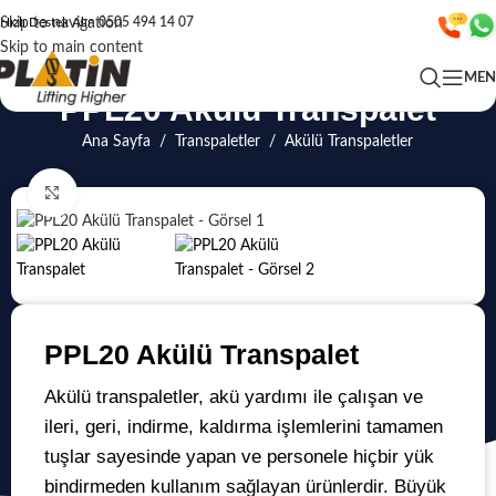
Skip to navigation
Hızlı Destek Alın
0505 494 14 07
Skip to main content
ME
PPL20 Akülü Transpalet
Ana Sayfa
/
Transpaletler
/
Akülü Transpaletler
Click to enlarge
PPL20 Akülü Transpalet
Akülü transpaletler, akü yardımı ile çalışan ve
ileri, geri, indirme, kaldırma işlemlerini tamamen
tuşlar sayesinde yapan ve personele hiçbir yük
bindirmeden kullanım sağlayan ürünlerdir. Büyük