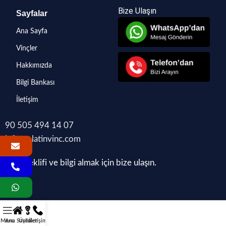
Bize Ulaşın
Sayfalar
Ana Sayfa
Vinçler
Hakkımızda
Bilgi Bankası
İletişim
90 505 494 14 07
info@platinvinc.com
Fiyat teklifi ve bilgi almak için bize ulaşın.
Menu
Ana Sayfa
Ürünler
İletişim