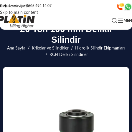
Skip to navigation
Hızlı Destek Alın
0505 494 14 07
Skip to main content
ME
20 Ton 100 mm Delikli
Silindir
Ana Sayfa
/
Krikolar ve Silindirler
/
Hidrolik Silindir Ekipmanları
/
RCH Delikli Silindirler