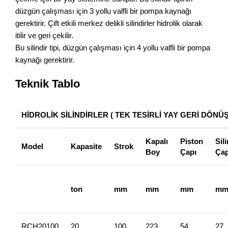
düzgün çalışması için 3 yollu valfli bir pompa kaynağı
gerektirir. Çift etkili merkez delikli silindirler hidrolik olarak
itilir ve geri çekilir.
Bu silindir tipi, düzgün çalışması için 4 yollu valfli bir pompa
kaynağı gerektirir.
Teknik Tablo
HİDROLİK SİLİNDİRLER ( TEK TESİRLİ YAY GERİ DÖNÜŞ
Kapalı
Piston
Sili
Model
Kapasite
Strok
Boy
Çapı
Çap
ton
mm
mm
mm
m
RCH20100
20
100
223
54
27