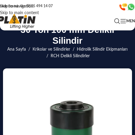
Skip to navigation
Hızlı Destek Alın
0505 494 14 07
Skip to main content
ME
30 Ton 100 mm Delikli
Silindir
Ana Sayfa
/
Krikolar ve Silindirler
/
Hidrolik Silindir Ekipmanları
/
RCH Delikli Silindirler