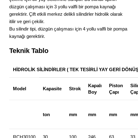
düzgün çalışması için 3 yollu valfli bir pompa kaynağı
gerektirir. Çift etkili merkez delikli silindirler hidrolik olarak
itilir ve geri çekilir.
Bu silindir tipi, düzgün çalışması için 4 yollu valfli bir pompa
kaynağı gerektirir.
Teknik Tablo
HİDROLİK SİLİNDİRLER ( TEK TESİRLİ YAY GERİ DÖNÜŞ
Kapalı
Piston
Sili
Model
Kapasite
Strok
Boy
Çapı
Çap
ton
mm
mm
mm
m
RCH30100
30
100
246
63
33