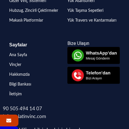
Gezer Vinç Sistemleri
Yük Asansörleri
Hubzug, Zincirli Çektirmeler
Yük Taşıma Sepetleri
Makaslı Platformlar
Yük Travers ve Kantarmaları
Bize Ulaşın
Sayfalar
Ana Sayfa
Vinçler
Hakkımızda
Bilgi Bankası
İletişim
90 505 494 14 07
info@platinvinc.com