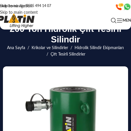
Skip to navigation
Hızlı Destek Alın
0505 494 14 07
Skip to main content
ME
200 Ton Hidrolik Çift Tesirli
Silindir
Ana Sayfa
/
Krikolar ve Silindirler
/
Hidrolik Silindir Ekipmanları
/
Çift Tesirli Silindirler