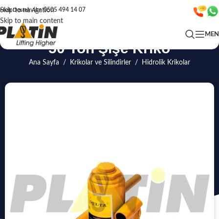
Skip to navigation
Hızlı Destek Alın
0505 494 14 07
Skip to main content
ME
50 Ton Şişe Kriko
Ana Sayfa
/
Krikolar ve Silindirler
/
Hidrolik Krikolar