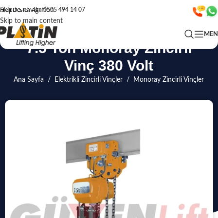
Skip to navigation
Hızlı Destek Alın
0505 494 14 07
Skip to main content
ME
7.5 Ton Monoray Zincirli
Vinç 380 Volt
Ana Sayfa
/
Elektrikli Zincirli Vinçler
/
Monoray Zincirli Vinçler