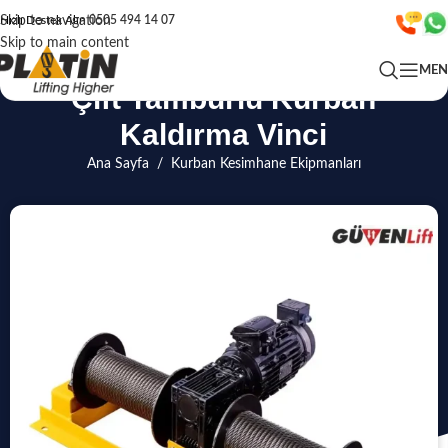
Skip to navigation
Hızlı Destek Alın
0505 494 14 07
Skip to main content
ME
Çift Tamburlu Kurban
Kaldırma Vinci
Ana Sayfa
/
Kurban Kesimhane Ekipmanları