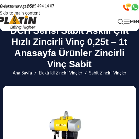
Skip to navigation
Hızlı Destek Alın
0505 494 14 07
Skip to main content
ME
DCH Serisi Sabit Askılı Çift
Hızlı Zincirli Vinç 0,25t – 1t
Anasayfa Ürünler Zincirli
Vinç Sabit
Ana Sayfa
/
Elektrikli Zincirli Vinçler
/
Sabit Zincirli Vinçler