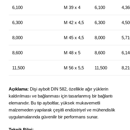
6,100
M 39 x 4
6,100
4,36
6,300
M 42 x 4,5
6,300
4,50
8,000
M 45 x 4,5
8,000
5,71
8,600
M 48 x 5
8,600
6,14
11,500
M 56 x 5,5
11,500
8,21
Açıklama:
Dişi aybolt DIN 582, özellikle ağır yüklerin
kaldırılması ve bağlanması için tasarlanmış bir bağlantı
elemanıdır. Bu tip ayboltlar, yüksek mukavemetli
malzemeden yapılarak çeşitli endüstriyel ve mühendislik
uygulamalarında güvenilir bir performans sunar.
Teknik Bilgi: