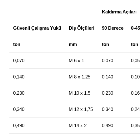
Kaldırma Açıları
Güvenli Çalışma Yükü
Diş Ölçüleri
90 Derece
0-4
ton
mm
ton
ton
0,070
M 6 x 1
0,070
0,05
0,140
M 8 x 1,25
0,140
0,10
0,230
M 10 x 1,5
0,230
0,16
0,340
M 12 x 1,75
0,340
0,24
0,490
M 14 x 2
0,490
0,35