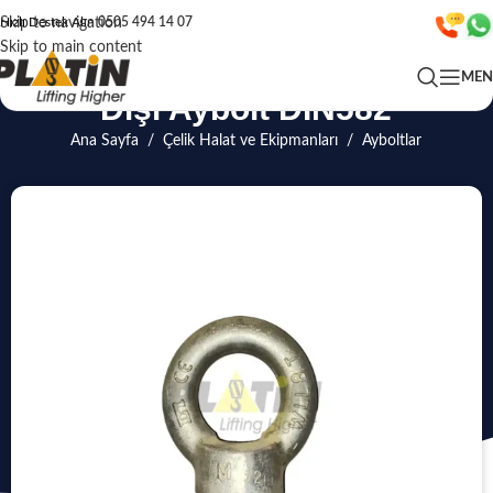
Skip to navigation
Hızlı Destek Alın
0505 494 14 07
Skip to main content
ME
Dişi Aybolt DIN582
Ana Sayfa
/
Çelik Halat ve Ekipmanları
/
Ayboltlar