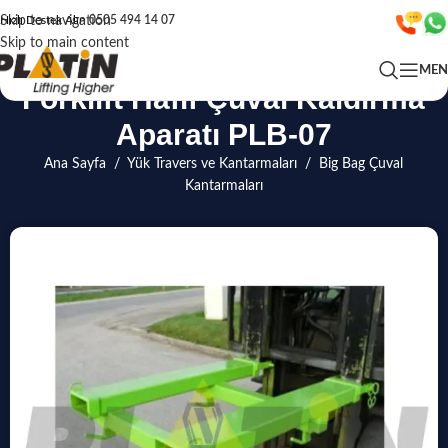
Skip to navigation
Hızlı Destek Alın
0505 494 14 07
Skip to main content
ME
Forklift Hafif Çuval Kaldırma
Aparatı PLB-07
Ana Sayfa
/
Yük Travers ve Kantarmaları
/
Big Bag Çuval
Kantarmaları