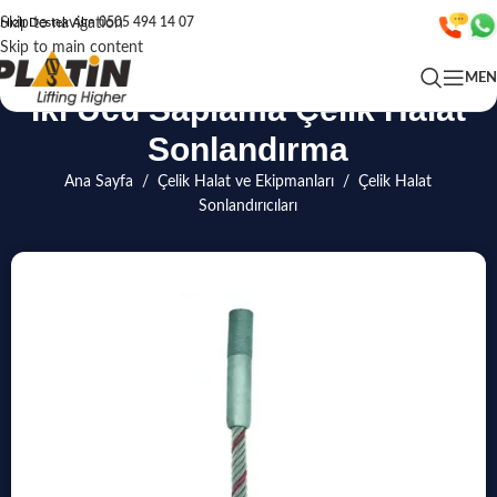
Skip to navigation
Hızlı Destek Alın
0505 494 14 07
Skip to main content
ME
İki Ucu Saplama Çelik Halat
Sonlandırma
Ana Sayfa
/
Çelik Halat ve Ekipmanları
/
Çelik Halat
Sonlandırıcıları