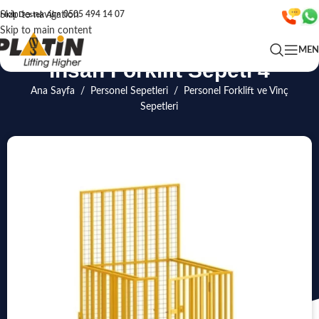
Skip to navigation
Hızlı Destek Alın
0505 494 14 07
Skip to main content
ME
İnsan Forklift Sepeti 4
Ana Sayfa
/
Personel Sepetleri
/
Personel Forklift ve Vinç
Sepetleri