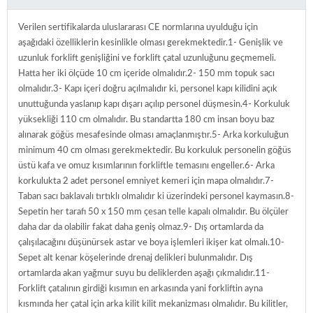
Verilen sertifikalarda uluslararası CE normlarına uyulduğu için
aşağıdaki özelliklerin kesinlikle olması gerekmektedir.1- Genişlik ve
uzunluk forklift genişliğini ve forklift çatal uzunluğunu geçmemeli.
Hatta her iki ölçüde 10 cm içeride olmalıdır.2- 150 mm topuk sacı
olmalıdır.3- Kapı içeri doğru açılmalıdır ki, personel kapı kilidini açık
unuttuğunda yaslanıp kapı dışarı açılıp personel düşmesin.4- Korkuluk
yüksekliği 110 cm olmalıdır. Bu standartta 180 cm insan boyu baz
alınarak göğüs mesafesinde olması amaçlanmıştır.5- Arka korkuluğun
minimum 40 cm olması gerekmektedir. Bu korkuluk personelin göğüs
üstü kafa ve omuz kısımlarının forkliftle temasını engeller.6- Arka
korkulukta 2 adet personel emniyet kemeri için mapa olmalıdır.7-
Taban sacı baklavalı tırtıklı olmalıdır ki üzerindeki personel kaymasın.8-
Sepetin her tarafı 50 x 150 mm çesan telle kapalı olmalıdır. Bu ölçüler
daha dar da olabilir fakat daha geniş olmaz.9- Dış ortamlarda da
çalışılacağını düşünürsek astar ve boya işlemleri ikişer kat olmalı.10-
Sepet alt kenar köşelerinde drenaj delikleri bulunmalıdır. Dış
ortamlarda akan yağmur suyu bu deliklerden aşağı çıkmalıdır.11-
Forklift çatalının girdiği kısımın en arkasında yani forkliftin ayna
kısmında her çatal için arka kilit kilit mekanizması olmalıdır. Bu kilitler,