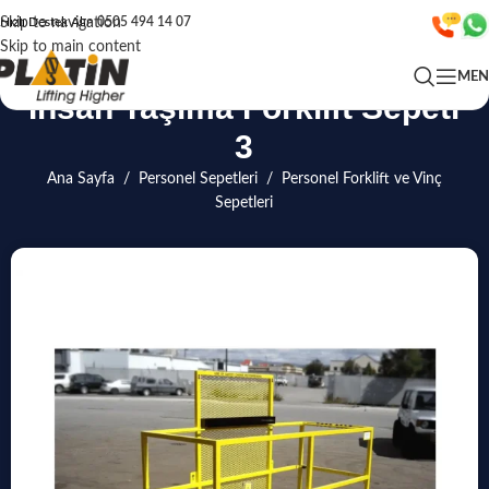
Skip to navigation
Hızlı Destek Alın
0505 494 14 07
Skip to main content
ME
İnsan Taşıma Forklift Sepeti
3
Ana Sayfa
/
Personel Sepetleri
/
Personel Forklift ve Vinç
Sepetleri