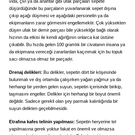
vida, çivi ya da anahtar gibi ufak parçaları sepete
düşürdüğünde bu parçaların yuvarlanarak sepet dışına
çıkıp aşağı düşmesi ve aşağıdaki personelin ya da
ekipmanların zarar görmesini engellemektir. Çok yüksekten
düşen ufak bir demir parçası bile yüksekliğe bağlı olarak
hızının da etkisi ile kendi ağırlğının onlarca kat üstüne
çıkabilir. Bu hızda gelen 100 gramlık bir civatanın insana ya
da ekipmana vereceği zararlardan kaçınmak için bu topuk
sacı olmazsa olmaz bir parçadır.
Drenaj delikleri:
Bu delikler, sepetin dört bir köşesinde
bulunmalı ve dış ortamda çalışırken yağan yağmur ya da
herhangi bir yerden gelen suyun, sepetin içerisinde birikip,
taşmasını engeller. Delikler için herhangi bir boyut önemli
değildir. Sadece gerekli olan şey parmak kalınlığında bir
suyun delikten geçebilmesidir.
Etrafına kafes telinin yapılması:
Sepetin heryerine tel
yapılmasına gerek yoktur fakat en önemli ve olmazsa