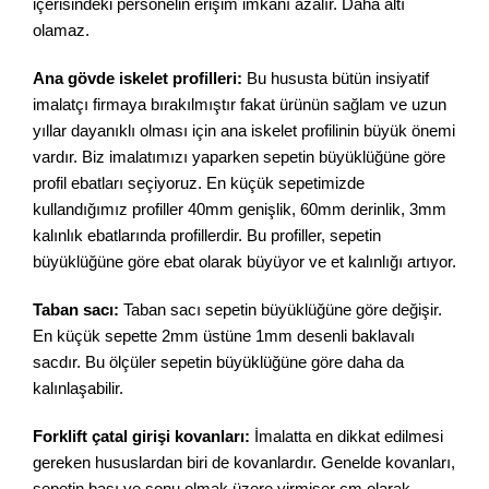
içerisindeki personelin erişim imkanı azalır. Daha altı
olamaz.
Ana gövde iskelet profilleri:
Bu hususta bütün insiyatif
imalatçı firmaya bırakılmıştır fakat ürünün sağlam ve uzun
yıllar dayanıklı olması için ana iskelet profilinin büyük önemi
vardır. Biz imalatımızı yaparken sepetin büyüklüğüne göre
profil ebatları seçiyoruz. En küçük sepetimizde
kullandığımız profiller 40mm genişlik, 60mm derinlik, 3mm
kalınlık ebatlarında profillerdir. Bu profiller, sepetin
büyüklüğüne göre ebat olarak büyüyor ve et kalınlığı artıyor.
Taban sacı:
Taban sacı sepetin büyüklüğüne göre değişir.
En küçük sepette 2mm üstüne 1mm desenli baklavalı
sacdır. Bu ölçüler sepetin büyüklüğüne göre daha da
kalınlaşabilir.
Forklift çatal girişi kovanları:
İmalatta en dikkat edilmesi
gereken hususlardan biri de kovanlardır. Genelde kovanları,
sepetin başı ve sonu olmak üzere yirmişer cm olarak