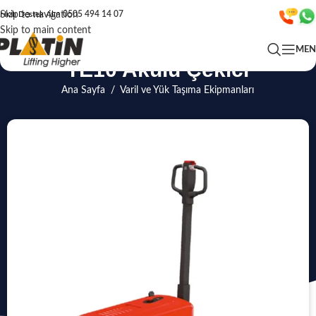
Skip to navigation
Hızlı Destek Alın
0505 494 14 07
Skip to main content
ME
TE10 Akülü Çekici
Ana Sayfa
/
Varil ve Yük Taşıma Ekipmanları