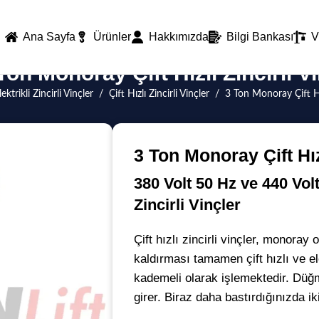
Ana Sayfa
Ürünler
Hakkımızda
Bilgi Bankası
V
Ton Monoray Çift Hızlı Zincirli V
lektrikli Zincirli Vinçler
/
Çift Hızlı Zincirli Vinçler
/
3 Ton Monoray Çift Hız
3 Ton Monoray Çift Hız
380 Volt 50 Hz ve 440 Volt
Zincirli Vinçler
Çift hızlı zincirli vinçler, monoray 
kaldırması tamamen çift hızlı ve el
kademeli olarak işlemektedir. Düğ
girer. Biraz daha bastırdığınızda ik