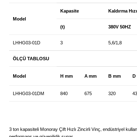
Kapasite
Kaldırma Hızı
Model
(t)
380V 50HZ
LHHG03-01D
3
5,6/1,8
ÖLÇÜ TABLOSU
Model
H mm
A mm
B mm
D
LHHG03-01DM
840
675
320
4
3 ton kapasiteli Monoray Çift Hızlı Zincirli Vinç, endüstriyel kull
performans ve güvenilirlik sunar.