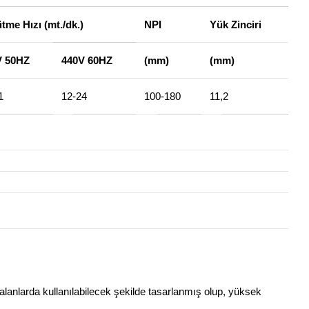
tme Hızı (mt./dk.)
NPI
Yük Zinciri
V 50HZ
440V 60HZ
(mm)
(mm)
1
12-24
100-180
11,2
i alanlarda kullanılabilecek şekilde tasarlanmış olup, yüksek