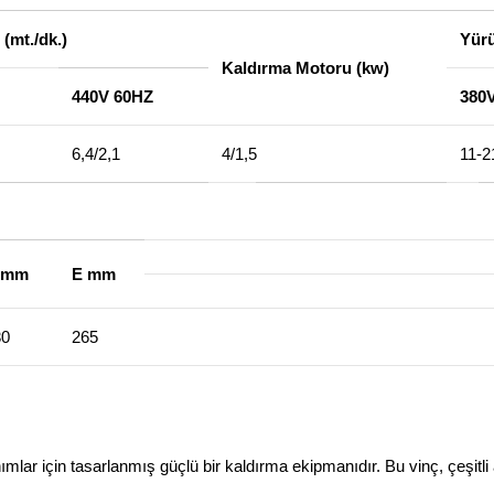
 (mt./dk.)
Yürü
Kaldırma Motoru (kw)
440V 60HZ
380
6,4/2,1
4/1,5
11-2
 mm
E mm
30
265
anımlar için tasarlanmış güçlü bir kaldırma ekipmanıdır. Bu vinç, çeşitl