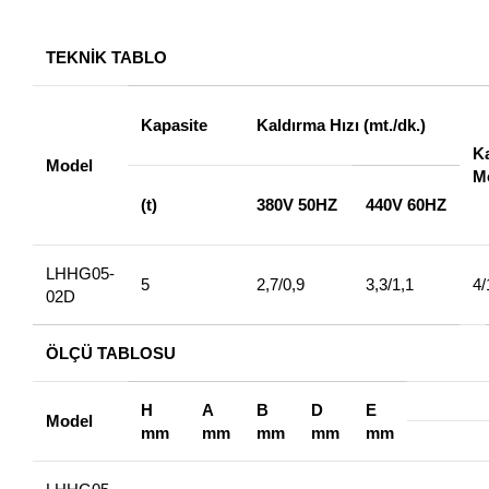
TEKNİK TABLO
Kapasite
Kaldırma Hızı (mt./dk.)
K
Model
M
(t)
380V 50HZ
440V 60HZ
LHHG05-
5
2,7/0,9
3,3/1,1
4/
02D
ÖLÇÜ TABLOSU
H
A
B
D
E
Model
mm
mm
mm
mm
mm