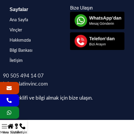
Bize Ulaşın
Sayfalar
Ana Sayfa
Vinçler
Hakkımızda
Bilgi Bankası
İletişim
90 505 494 14 07
info@platinvinc.com
Fiyat teklifi ve bilgi almak için bize ulaşın.
Menu
Ana Sayfa
Ürünler
İletişim