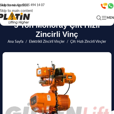
Skip to navigation
Hızlı Destek Alın
0505 494 14 07
Skip to main content
ME
5 Ton Monoray Çift Hızlı
Zincirli Vinç
Ana Sayfa
/
Elektrikli Zincirli Vinçler
/
Çift Hızlı Zincirli Vinçler