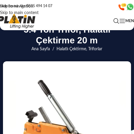
Skip to navigation
Hızlı Destek Alın
0505 494 14 07
Skip to main content
ME
5.4 Ton Trifor, Halatlı
Çektirme 20 m
Ana Sayfa
/
Halatlı Çektirme, Triforlar