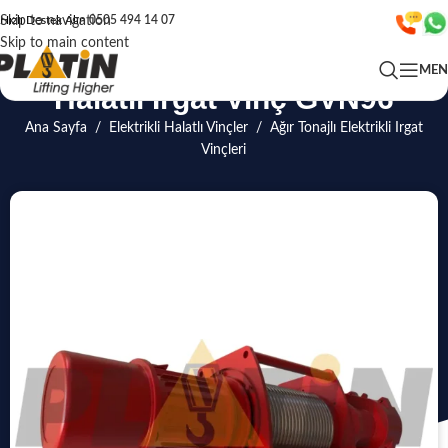
Skip to navigation
Hızlı Destek Alın
0505 494 14 07
Skip to main content
ME
Halatlı Irgat Vinç GVN96
Ana Sayfa
/
Elektrikli Halatlı Vinçler
/
Ağır Tonajlı Elektrikli Irgat
Vinçleri