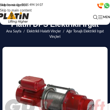
Skip to navigation
Hızlı Destek Alın
0505 494 14 07
Skip to main content
ME
Platin DPS Elektrikli Irgat
Ana Sayfa
/
Elektrikli Halatlı Vinçler
/
Ağır Tonajlı Elektrikli Irgat
Vinçleri