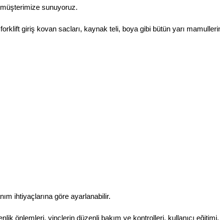
 müşterimize sunuyoruz.
, forklift giriş kovan sacları, kaynak teli, boya gibi bütün yarı mamulle
nım ihtiyaçlarına göre ayarlanabilir.
lik önlemleri, vinçlerin düzenli bakım ve kontrolleri, kullanıcı eğitim