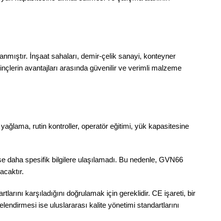
rlanmıştır. İnşaat sahaları, demir-çelik sanayi, konteyner
vinçlerin avantajları arasında güvenilir ve verimli malzeme
e yağlama, rutin kontroller, operatör eğitimi, yük kapasitesine
a ise daha spesifik bilgilere ulaşılamadı. Bu nedenle, GVN66
ır​​​​​.
larını karşıladığını doğrulamak için gereklidir. CE işareti, bir
lendirmesi ise uluslararası kalite yönetimi standartlarını