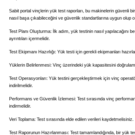
Sabit portal vinçlerin yük test raporları, bu makinelerin güvenli b
nasıl başa çıkabileceğini ve güvenlik standartlarına uygun olup ol
Test Planı Oluşturma: İlk adım, yük testinin nasıl yapılacağını beli
ayrıntıları içermelidir.
Test Ekipmanı Hazırlığı: Yük testi için gerekli ekipmanları hazırl
Yüklerin Belirlenmesi: Vinç üzerindeki yük kapasitesini doğrulamak i
Test Operasyonları: Yük testini gerçekleştirmek için vinç operatörü
indirilmelidir.
Performans ve Güvenlik İzlemesi: Test sırasında vinç performansı
indirmelidir.
Veri Toplama: Test sırasında elde edilen verileri kaydetmelisiniz. Bu
Test Raporunun Hazırlanması: Test tamamlandığında, bir yük test r