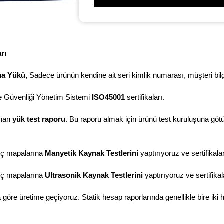
rı
ma Yükü,
Sadece ürünün kendine ait seri kimlik numarası, müşteri bilgil
 ve Güvenliği Yönetim Sistemi
ISO45001
sertifikaları.
ınan
yük test raporu
. Bu raporu almak için ürünü test kuruluşuna göt
inç mapalarına
Manyetik Kaynak Testlerini
yaptırıyoruz ve sertifikala
inç mapalarına
Ultrasonik Kaynak Testlerini
yaptırıyoruz ve sertifika
göre üretime geçiyoruz. Statik hesap raporlarında genellikle bire i