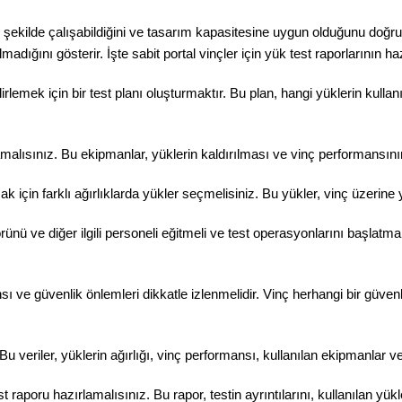
ir şekilde çalışabildiğini ve tasarım kapasitesine uygun olduğunu doğrula
madığını gösterir. İşte sabit portal vinçler için yük test raporlarını
rlemek için bir test planı oluşturmaktır. Bu plan, hangi yüklerin kullanı
amalısınız. Bu ekipmanlar, yüklerin kaldırılması ve vinç performansının
çin farklı ağırlıklarda yükler seçmelisiniz. Bu yükler, vinç üzerine yerl
nü ve diğer ilgili personeli eğitmeli ve test operasyonlarını başlatmalı
 ve güvenlik önlemleri dikkatle izlenmelidir. Vinç herhangi bir güven
 veriler, yüklerin ağırlığı, vinç performansı, kullanılan ekipmanlar ve te
aporu hazırlamalısınız. Bu rapor, testin ayrıntılarını, kullanılan yükl