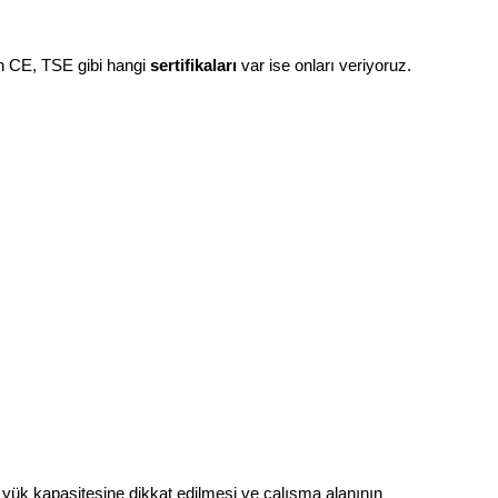
rin CE, TSE gibi hangi
sertifikaları
var ise onları veriyoruz.
i, yük kapasitesine dikkat edilmesi ve çalışma alanının