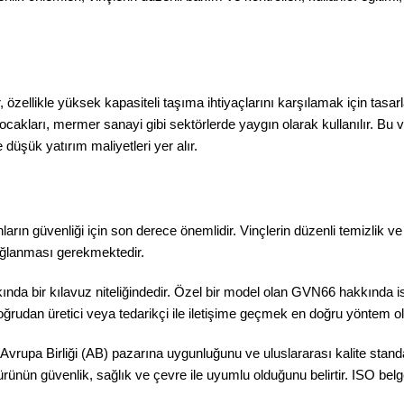
er, özellikle yüksek kapasiteli taşıma ihtiyaçlarını karşılamak için tasa
 ocakları, mermer sanayi gibi sektörlerde yaygın olarak kullanılır. Bu 
 düşük yatırım maliyetleri yer alır.
anların güvenliği için son derece önemlidir. Vinçlerin düzenli temizlik v
sağlanması gerekmektedir.
 hakkında bir kılavuz niteliğindedir. Özel bir model olan GVN66 hakkınd
ğrudan üretici veya tedarikçi ile iletişime geçmek en doğru yöntem olacakt
vrupa Birliği (AB) pazarına uygunluğunu ve uluslararası kalite standart
ürünün güvenlik, sağlık ve çevre ile uyumlu olduğunu belirtir. ISO belge