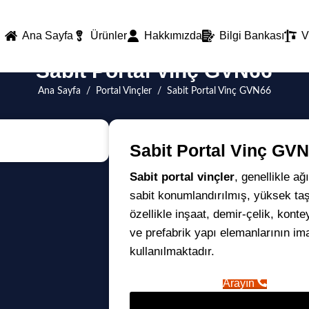
Ana Sayfa
Ürünler
Hakkımızda
Bilgi Bankası
V
Sabit Portal Vinç GVN66
Ana Sayfa
/
Portal Vinçler
/
Sabit Portal Vinç GVN66
Sabit Portal Vinç GV
Sabit portal vinçler
, genellikle ağ
sabit konumlandırılmış, yüksek taş
özellikle inşaat, demir-çelik, kont
ve prefabrik yapı elemanlarının ima
kullanılmaktadır.
Arayın