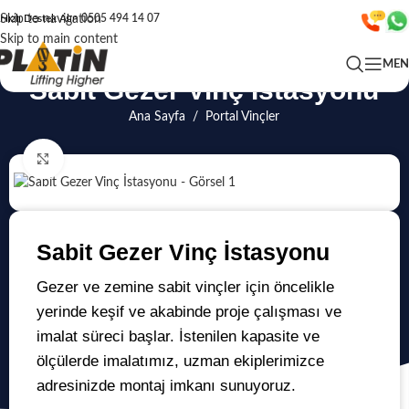
Skip to navigation
Hızlı Destek Alın
0505 494 14 07
Skip to main content
ME
Sabit Gezer Vinç İstasyonu
Ana Sayfa
/
Portal Vinçler
Click to enlarge
Sabit Gezer Vinç İstasyonu
Gezer ve zemine sabit vinçler için öncelikle
yerinde keşif ve akabinde proje çalışması ve
imalat süreci başlar. İstenilen kapasite ve
ölçülerde imalatımız, uzman ekiplerimizce
adresinizde montaj imkanı sunuyoruz.